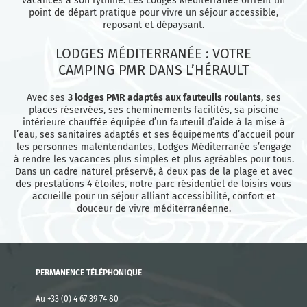
vacances à son rythme. Les Lodges Méditerranée offrent un
point de départ pratique pour vivre un séjour accessible,
reposant et dépaysant.
LODGES MÉDITERRANÉE : VOTRE
CAMPING PMR DANS L’HÉRAULT
Avec ses
3 lodges PMR adaptés aux fauteuils roulants
, ses
places réservées, ses cheminements facilités, sa piscine
intérieure chauffée équipée d’un fauteuil d’aide à la mise à
l’eau, ses sanitaires adaptés et ses équipements d’accueil pour
les personnes malentendantes, Lodges Méditerranée s’engage
à rendre les vacances plus simples et plus agréables pour tous.
Dans un cadre naturel préservé, à deux pas de la plage et avec
des prestations 4 étoiles, notre parc résidentiel de loisirs vous
accueille pour un séjour alliant accessibilité, confort et
douceur de vivre méditerranéenne.
PERMANENCE TÉLÉPHONIQUE
Au +33 (0) 4 67 39 74 80