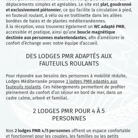
déplacements simples et agréables. Le site est
plat, goudronné
et exclusivement piétonnier
, ce qui facilite la circulation à pied,
en fauteuil roulant, à vélo ou en trottinette dans les allées
bordées de haies et de plantes méditerranéennes.
À la réception, vous trouverez également un
WC adapté PMR
,
accessible et pratique, ainsi qu’une
boucle magnétique
destinée aux personnes malentendantes
, afin d’améliorer le
confort d’échange avec notre équipe d’accueil.
DES LODGES PMR ADAPTÉS AUX
FAUTEUILS ROULANTS
Pour répondre aux besoins des personnes à mobilité réduite,
Lodges Méditerranée propose
3 lodges PMR adaptés aux
fauteuils roulants
. Ces hébergements permettent de profiter
pleinement du confort d’un séjour en bord de mer, dans un
cadre calme, arboré et familial.
2 LODGES PMR POUR 4 À 5
PERSONNES
Nos
2 lodges PMR 4/5 personnes
offrent un espace confortable
et fonctionnel pour les couples, les familles ou les petits