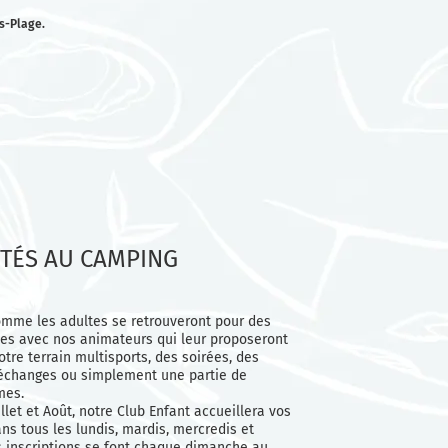
s-Plage.
ITÉS AU CAMPING
omme les adultes se retrouveront pour des
ives avec nos animateurs qui leur proposeront
otre terrain multisports, des soirées, des
échanges ou simplement une partie de
mes.
llet et Août, notre Club Enfant accueillera vos
ns tous les lundis, mardis, mercredis et
s inscriptions se font chaque dimanche au