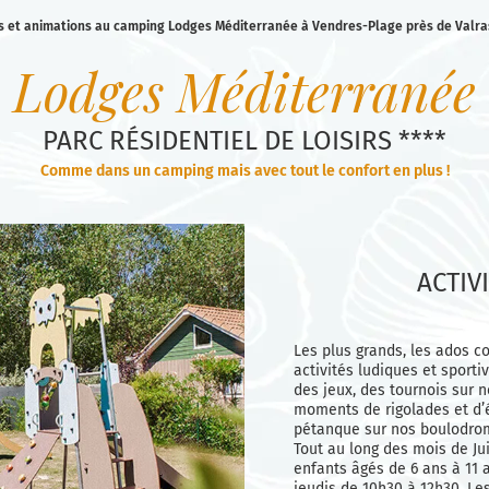
és et animations au camping Lodges Méditerranée à Vendres-Plage près de Valra
Lodges Méditerranée
PARC RÉSIDENTIEL DE LOISIRS ****
C
o
m
m
e
d
a
n
s
u
n
c
a
m
p
i
n
g
m
a
i
s
a
v
e
c
t
o
u
t
l
e
c
o
n
f
o
r
t
e
n
p
l
u
s
!
ACTIV
Les plus grands, les ados c
activités ludiques et sport
des jeux, des tournois sur n
moments de rigolades et d’
pétanque sur nos boulodro
Tout au long des mois de Jui
enfants âgés de 6 ans à 11 a
jeudis de 10h30 à 12h30. Le