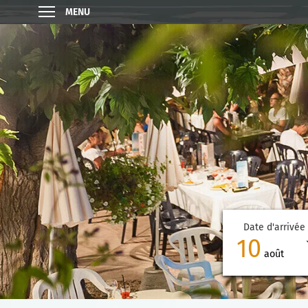
MENU
Date d'arrivée
10
août