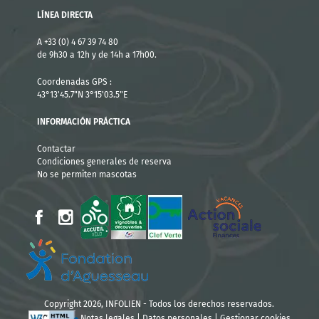
LÍNEA DIRECTA
A +33 (0) 4 67 39 74 80
de 9h30 a 12h y de 14h a 17h00.
Coordenadas GPS :
43°13'45.7"N 3°15'03.5"E
INFORMACIÓN PRÁCTICA
Contactar
Condiciones generales de reserva
No se permiten mascotas
Copyright 2026, INFOLIEN - Todos los derechos reservados.
Notas legales
|
Datos personales
|
Gestionar cookies