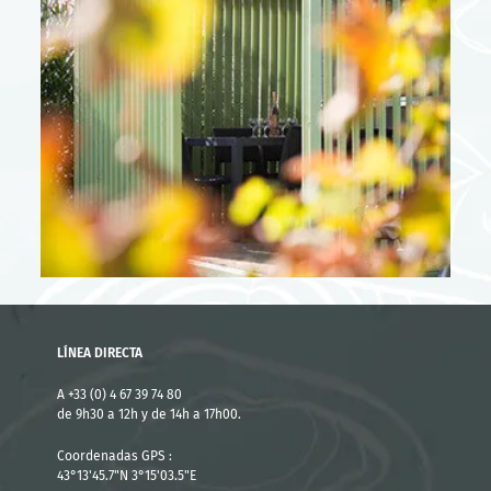
Temporada alta - Tarifas para estancias
cortas
De 05/07 a 18/07
3 noches
610 €
4 noches
814 €
De 19/07 a 25/07
3 noches
712 €
LÍNEA DIRECTA
4 noches
916 €
A +33 (0) 4 67 39 74 80
De 23/08 a 29/08
de 9h30 a 12h y de 14h a 17h00.
Coordenadas GPS :
3 noches
1304 €
43°13'45.7"N 3°15'03.5"E