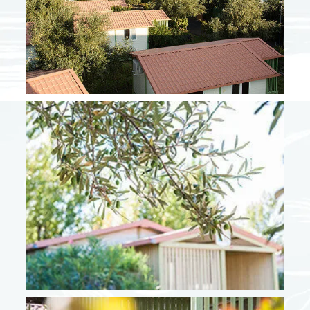
De 07/06 a 27/06
661 €
De 28/06 a 04/07
784 €
De 30/08 a 19/09
672 €
Temporada alta + septiembre
De 05/07 a 18/07
1304 €
De 19/07 a 25/07
1406 €
De 26/07 a 22/08
1712 €
De 23/08 a 29/08
1304 €