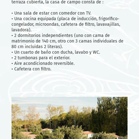
terraza cubierta, la casa de campo consta de :
• Una sala de estar con comedor con TV.
• Una cocina equipada (placa de inducción, frigorífico-
congelador, microondas, cafetera de filtro, lavavajillas,
lavadora).
• 2 dormitorios independientes (uno con cama de
matrimonio de 140 cm, otro con 3 camas individuales de
80 cm incluidas 2 literas).
• Un cuarto de baño con ducha, lavabo y WC.
• 2 tumbonas para el exterior.
• Aire acondicionado reversible.
• Cafetera con filtro.
Tarifas semanales
Temporada baja y media
De 05/04 a 09/05
519 €
De 10/05 a 06/06
478 €